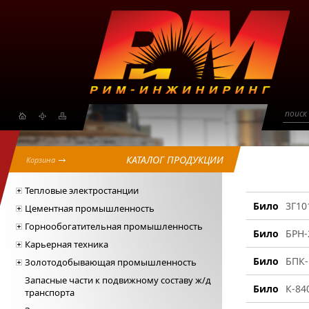
поиск
КАТАЛОГ ПРОДУКЦИИ
Корзина
Тепловые электростанции
Било
3Г10
Цементная промышленность
Горнообогатительная промышленность
Било
БРН-
Карьерная техника
Било
БПК-
Золотодобывающая промышленность
Запасные части к подвижному составу ж/д
Било
К-84
транспорта