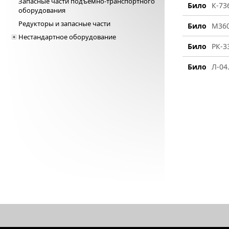
Запасные части подъемно-транспортного
Било
К-73
оборудования
Редукторы и запасные части
Било
М360
Нестандартное оборудование
Било
РК-3
Било
Л-04