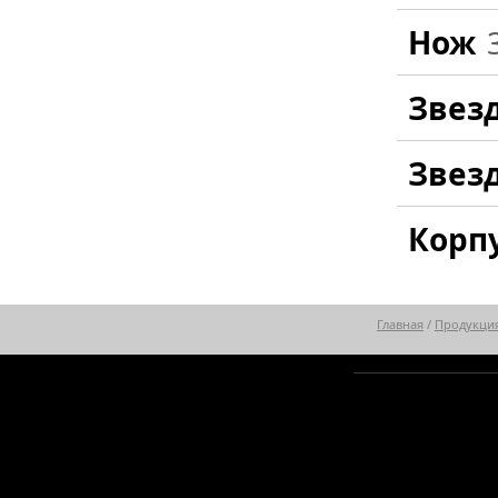
Нож
Звез
Звез
Корп
Главная
/
Продукци